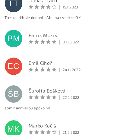
Tomáš Tlach
TT
|
15.1.2023
Troska, dlhsie dodanie.Ale inak vsetko OK
Patrik Mokrý
PM
Vložením hodnotenie súhlasíte s
podmienkami
|
8.12.2022
ochrany osobných údajov
BEZPEČNOSTNÁ KONTROLA
Emil Cihoň
EC
|
24.11.2022
Odpíšte text z obrázka
Šarolta Bošková
ŠB
|
27.9.2022
som nadmierou spokojná
Marko Kočiš
MK
|
21.9.2022