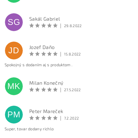
Sakál Gabriel
SG
|
29.8.2022
Jozef Daňo
JD
|
15.8.2022
Spokojný s dodaním aj s produktom .
Milan Konečný
MK
|
27.5.2022
Peter Mareček
PM
|
7.2.2022
Super, tovar dodany richlo