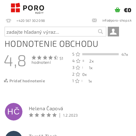
€0
info@poro-shop.sk
+420 567 302 098
HODNOTENIE OBCHODU
4,8
5
47x
51
4
2x
hodnotení
3
1x
2
0x
Pridať hodnotenie
1
1x
Helena Čapová
HČ
|
1.2.2023