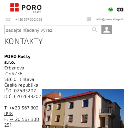
€0
info@poro-shop.sk
+420 567 302 098
KONTAKTY
PORO Rošty
s.r.o.
Erbenova
2144/38
586 01 Jihlava
Česká republika
IČO: 02683202
DIČ: CZ02683202
T:
+420 567 302
098
F:
+420 567 300
251