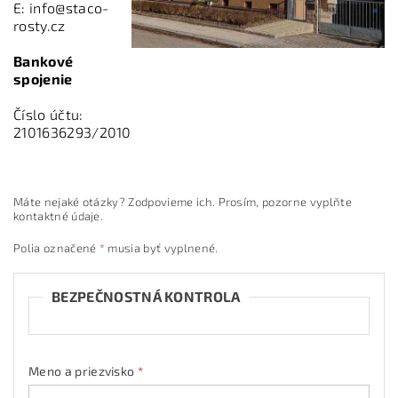
E: info@staco-
rosty.cz
B
ankové
spojenie
Číslo účtu:
2101636293/2010
Máte nejaké otázky? Zodpovieme ich. Prosím, pozorne vyplňte
kontaktné údaje.
Polia označené
*
musia byť vyplnené.
BEZPEČNOSTNÁ KONTROLA
Meno a priezvisko