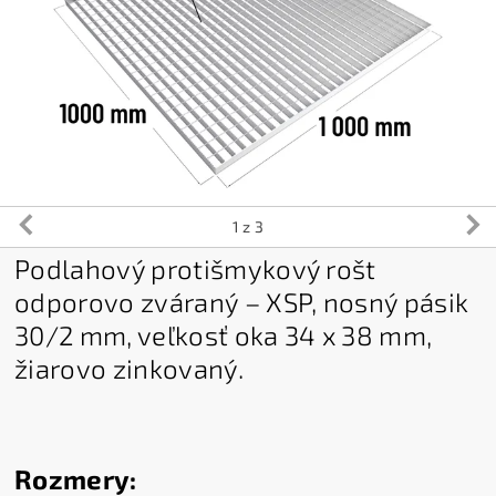
1
z 3
Podlahový protišmykový rošt
odporovo zváraný – XSP, nosný pásik
30/2 mm, veľkosť oka 34 x 38 mm,
žiarovo zinkovaný.
Rozmery: